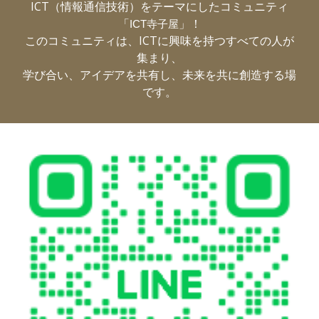
ICT（情報通信技術）をテーマにしたコ
ミュニティ
「
」！
ICT寺子屋
このコミュニティは、ICTに興味を持つすべての人が
集まり、
学び合い、アイデアを共有し、未来を共に創造する場
です。