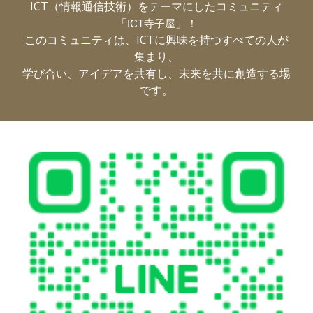
ICT（情報通信技術）をテーマにしたコ
ミュニティ
「
」！
ICT寺子屋
このコミュニティは、ICTに興味を持つすべての人が
集まり、
学び合い、アイデアを共有し、未来を共に創造する場
です。